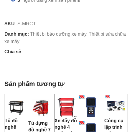
3
người đang xem sản phẩm!
SKU:
S-MRCT
Danh mục:
Thiết bị bảo dưỡng xe máy
,
Thiết bị sửa chữa
xe máy
Chia sẻ:
Sản phẩm tương tự
Tủ đồ
Xe đẩy đồ
Công cụ
T
Tủ đựng
nghề
nghề 4
lập trình
c
đồ nghề 7