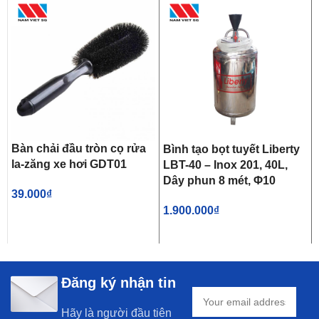
Bàn chải đầu tròn cọ rửa
Bình tạo bọt tuyết Liberty
la-zăng xe hơi GDT01
LBT-40 – Inox 201, 40L,
Dây phun 8 mét, Φ10
39.000
₫
1.900.000
₫
Đăng ký nhận tin
Hãy là người đầu tiên