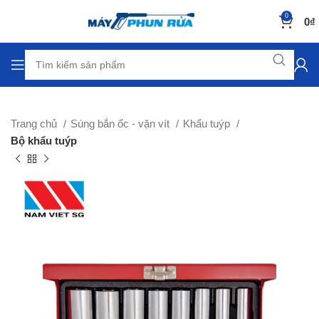
0
0
₫
Trang chủ
Súng bắn ốc - vặn vít
Khẩu tuýp
Bộ khẩu tuýp