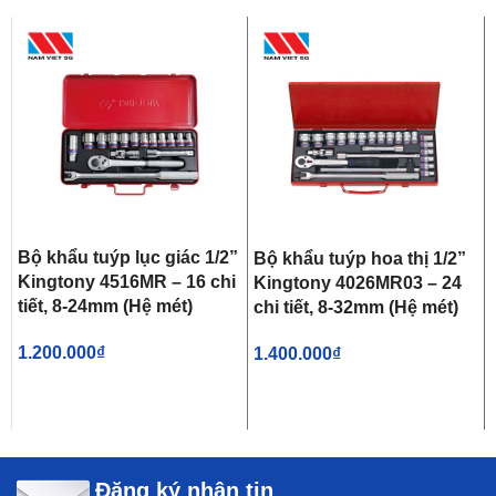
Bộ khẩu tuýp lục giác 1/2”
Bộ khẩu tuýp hoa thị 1/2”
Kingtony 4516MR – 16 chi
Kingtony 4026MR03 – 24
tiết, 8-24mm (Hệ mét)
chi tiết, 8-32mm (Hệ mét)
1.200.000
₫
1.400.000
₫
Đăng ký nhận tin