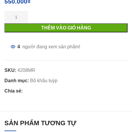
550.000
₫
THÊM VÀO GIỎ HÀNG
4
người đang xem sản phẩm!
SKU:
4208MR
Danh mục:
Bộ khẩu tuýp
Chia sẻ:
SẢN PHẨM TƯƠNG TỰ