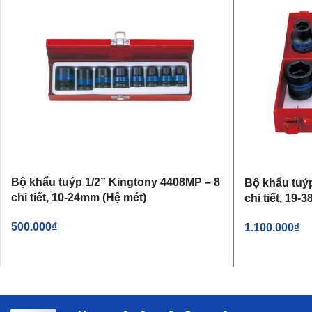
Bộ khẩu tuýp 1/2” Kingtony 4408MP – 8
Bộ khẩu tuý
chi tiết, 10-24mm (Hệ mét)
chi tiết, 19-
500.000
₫
1.100.000
₫
THÊM VÀO GIỎ HÀNG
THÊM VÀO G