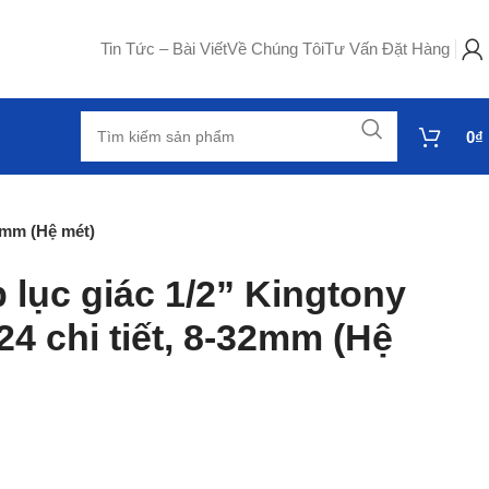
Tin Tức – Bài Viết
Về Chúng Tôi
Tư Vấn Đặt Hàng
0
₫
32mm (Hệ mét)
 lục giác 1/2” Kingtony
4 chi tiết, 8-32mm (Hệ