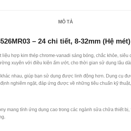
MÔ TẢ
4526MR03 – 24 chi tiết, 8-32mm (Hệ mét)
 liệu hợp kim thép chrome-vanadi sáng bóng, chắc khỏe, siêu 
hường xuyên với điều kiện ẩm ướt, cho thời gian sử dụng lâu dài
ớc khác nhau, giúp bạn sử dụng được linh động hơn. Dụng cụ đ
ịnh nghiêm ngặt, đáp ứng được về những tiêu chuẩn kỹ thuật, c
ony mang tính ứng dụng cao trong các ngành sửa chữa thiết bị,
ng.