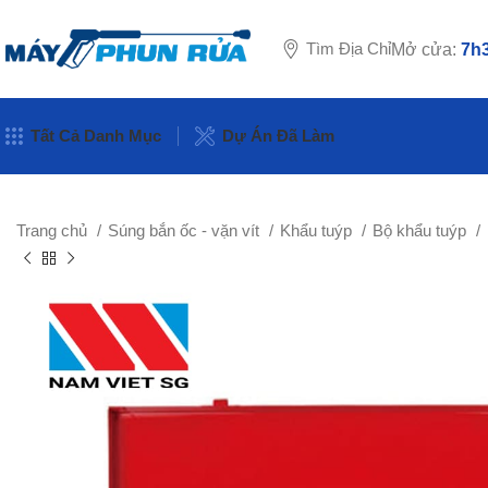
Tìm Địa Chỉ
Mở cửa:
7h3
Tất Cả Danh Mục
Dự Án Đã Làm
Trang chủ
Súng bắn ốc - vặn vít
Khẩu tuýp
Bộ khẩu tuýp