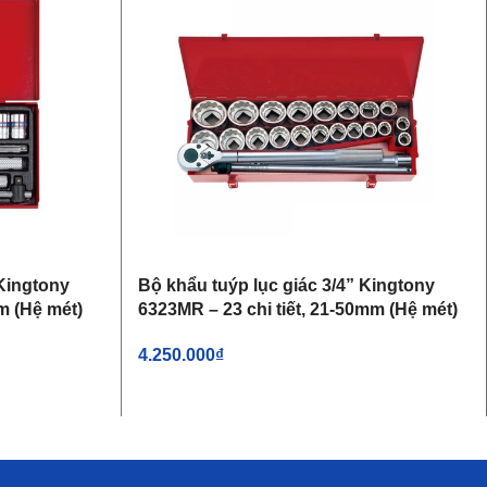
 Kingtony
Bộ khẩu tuýp lục giác 3/4” Kingtony
m (Hệ mét)
6323MR – 23 chi tiết, 21-50mm (Hệ mét)
4.250.000
₫
THÊM VÀO GIỎ HÀNG