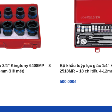
p 3/4” Kingtony 6408MP – 8
Bộ khẩu tuýp lục giác 1/4”
38mm (Hệ mét)
2518MR – 18 chi tiết, 4-12m
500.000
₫
IỎ HÀNG
THÊM VÀO GIỎ HÀNG