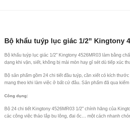
Bộ khẩu tuýp lục giác 1/2” Kingtony 
Bộ khẩu tuýp lục giác 1/2” Kingtony 4526MR03 làm bằng chất
dạng khi vặn, siết, không bị mài mòn hay gỉ sét dù tiếp xúc t
Bộ sản phẩm gồm 24 chi tiết đầu tuýp, cần xiết có kích thư
mang theo khi làm việc ở bất cứ đâu. Sản phẩm đã qua kiểm đ
Công dụng:
Bộ 24 chi tiết Kingtony 4526MR03 1/2” chính hãng của Kingt
các công việc tháo lắp bu lông, đai ốc… một cách nhanh chó