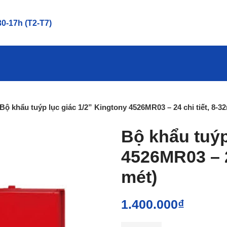
0-17h (T2-T7)
Bộ khẩu tuýp lục giác 1/2” Kingtony 4526MR03 – 24 chi tiết, 8-
Bộ khẩu tuýp
4526MR03 – 2
mét)
1.400.000
₫