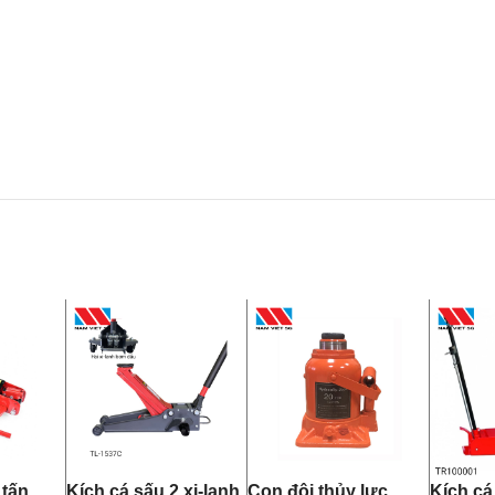
 tấn
Kích cá sấu 2 xi-lanh
Con đội thủy lực
Kích cá