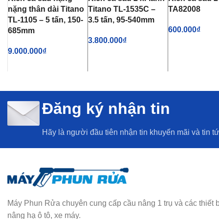
nặng thân dài Titano
Titano TL-1535C –
TA82008
TL-1105 – 5 tấn, 150-
3.5 tấn, 95-540mm
600.000
₫
685mm
3.800.000
₫
THÊM VÀO GI
9.000.000
₫
THÊM VÀO GIỎ HÀNG
THÊM VÀO GIỎ HÀNG
Đăng ký nhận tin
Hãy là người đầu tiên nhận tin khuyến mãi và tin t
Máy Phun Rửa chuyên cung cấp cầu nâng 1 trụ và các thiết bị rử
nâng hạ ô tô, xe máy.