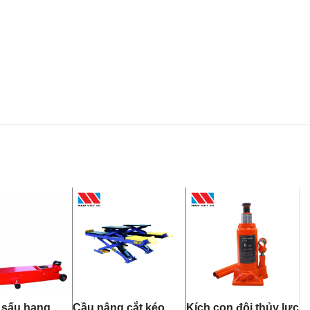
 sấu hạng
Cầu nâng cắt kéo
Kích con đội thủy lực