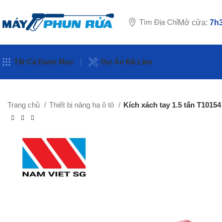
Tìm Địa Chỉ
Mở cửa:
7h3
Tất Cả Danh Mục
Dự Án Đã Làm
Trang chủ
Thiết bị nâng hạ ô tô
Kích xách tay 1.5 tấn T10154