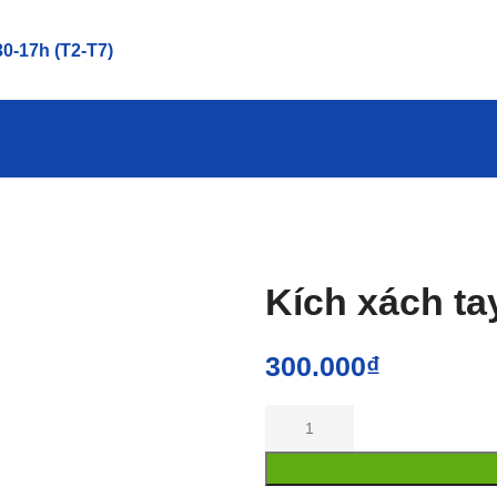
0-17h (T2-T7)
Kích xách ta
300.000
₫