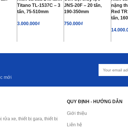
Titano TL-1537C – 3
JNS-20F – 20 tấn,
nặng th
tấn, 75-510mm
190-350mm
Red TR
tấn, 1
3.000.000
₫
750.000
₫
Ỏ HÀNG
14.000.
THÊM VÀO GIỎ HÀNG
THÊM VÀO GIỎ HÀNG
THÊM 
ức mới
QUY ĐỊNH - HƯỚNG DẪN
Giới thiệu
a xe, thiết bị gara, thiết bị
Liên hệ