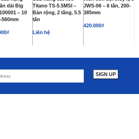
ân dài Big
Titano TS-5.5MSI –
JWS-06 – 6 tấn, 200-
100001 – 10
Bàn rộng, 2 tầng, 5.5
385mm
60-560mm
tấn
420.000
₫
000
₫
Liên hệ
THÊM VÀO GIỎ HÀNG
VÀO GIỎ HÀNG
THÊM VÀO GIỎ HÀNG